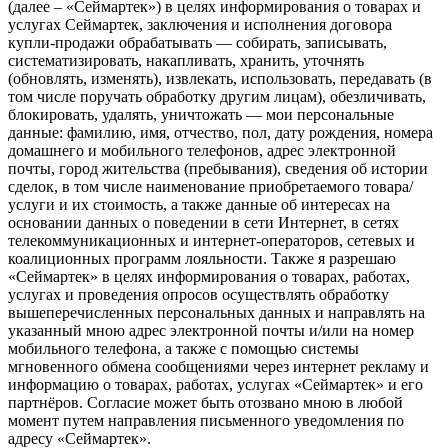
(далее – «Сеймартек») в целях информирования о товарах и
услугах Сеймартек, заключения и исполнения договора
купли-продажи обрабатывать — собирать, записывать,
систематизировать, накапливать, хранить, уточнять
(обновлять, изменять), извлекать, использовать, передавать (в
том числе поручать обработку другим лицам), обезличивать,
блокировать, удалять, уничтожать — мои персональные
данные: фамилию, имя, отчество, пол, дату рождения, номера
домашнего и мобильного телефонов, адрес электронной
почты, город жительства (пребывания), сведения об истории
сделок, в том числе наименование приобретаемого товара/
услуги и их стоимость, а также данные об интересах на
основании данных о поведении в сети Интернет, в сетях
телекоммуникационных и интернет-операторов, сетевых и
коалиционных программ лояльности. Также я разрешаю
«Сеймартек» в целях информирования о товарах, работах,
услугах и проведения опросов осуществлять обработку
вышеперечисленных персональных данных и направлять на
указанный мною адрес электронной почты и/или на номер
мобильного телефона, а также с помощью системы
мгновенного обмена сообщениями через интернет рекламу и
информацию о товарах, работах, услугах «Сеймартек» и его
партнёров. Согласие может быть отозвано мною в любой
момент путем направления письменного уведомления по
адресу «Сеймартек».