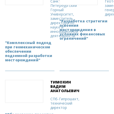
Санкт-
Геот
Петербургский
заме
Горный
гене
Университет,
дире
заместитель
"Разработка стратегии
директора по
освоения
науке и
месторождения в
инновационной
условиях финансовых
деятельности
ограничений"
"Комплексный подход
при геомеханическом
обеспечении
подземной разработки
месторождений"
ТИМОХИН
ВАДИМ
АНАТОЛЬЕВИЧ
СПб-Гипрошахт,
технический
директор