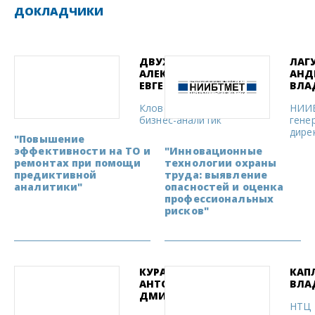
ДОКЛАДЧИКИ
ДВУХИМЕННЫЙ
ЛАГ
АЛЕКСАНДР
АНД
ЕВГЕНЬЕВИЧ
ВЛА
Кловер груп,
НИИ
бизнес-аналитик
гене
дире
"Повышение
эффективности на ТО и
"Инновационные
ремонтах при помощи
технологии охраны
предиктивной
труда: выявление
аналитики"
опасностей и оценка
профессиональных
рисков"
КУРАНОВ
КАП
АНТОН
ВЛА
ДМИТРИЕВИЧ
НТЦ