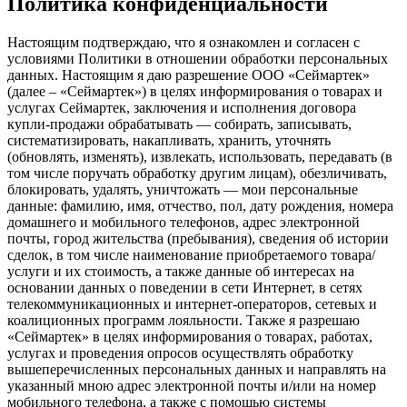
Политика конфиденциальности
Настоящим подтверждаю, что я ознакомлен и согласен с
условиями Политики в отношении обработки персональных
данных. Настоящим я даю разрешение ООО «Сеймартек»
(далее – «Сеймартек») в целях информирования о товарах и
услугах Сеймартек, заключения и исполнения договора
купли-продажи обрабатывать — собирать, записывать,
систематизировать, накапливать, хранить, уточнять
(обновлять, изменять), извлекать, использовать, передавать (в
том числе поручать обработку другим лицам), обезличивать,
блокировать, удалять, уничтожать — мои персональные
данные: фамилию, имя, отчество, пол, дату рождения, номера
домашнего и мобильного телефонов, адрес электронной
почты, город жительства (пребывания), сведения об истории
сделок, в том числе наименование приобретаемого товара/
услуги и их стоимость, а также данные об интересах на
основании данных о поведении в сети Интернет, в сетях
телекоммуникационных и интернет-операторов, сетевых и
коалиционных программ лояльности. Также я разрешаю
«Сеймартек» в целях информирования о товарах, работах,
услугах и проведения опросов осуществлять обработку
вышеперечисленных персональных данных и направлять на
указанный мною адрес электронной почты и/или на номер
мобильного телефона, а также с помощью системы