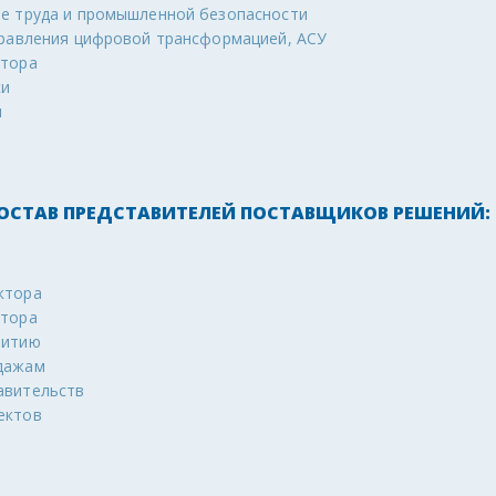
не труда и промышленной безопасности
управления цифровой трансформацией, АСУ
ктора
ки
ы
СТАВ ПРЕДСТАВИТЕЛЕЙ ПОСТАВЩИКОВ РЕШЕНИЙ:
ктора
ктора
витию
дажам
авительств
ектов